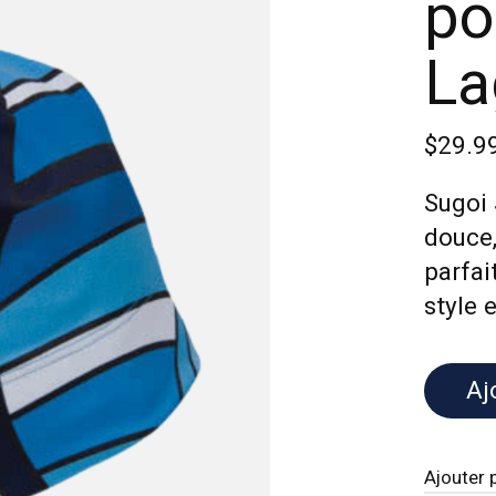
po
La
$29.9
Sugoi
douce,
parfai
style 
Aj
Ajouter 