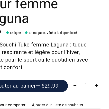
ur femme
guna
9
En ligne
En magasin
:
Vérifier la disponibilité
 Souchi Tuke femme Laguna : tuque
 respirante et légère pour l’hiver,
te pour le sport ou le quotidien avec
et confort.
Quantité:
outer au panier
— $29.99
pour comparer
Ajouter à la liste de souhaits