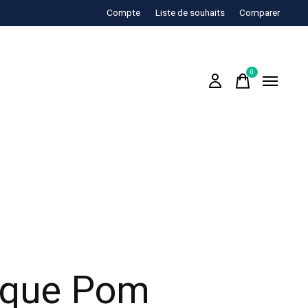
Compte
Liste de souhaits
Comparer
0
items
que Pom