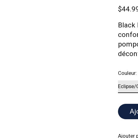
$44.9
Black
confor
pompon
décont
Couleur
Aj
Ajouter 