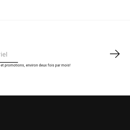
S'ab
t promotions, environ deux fois par mois!