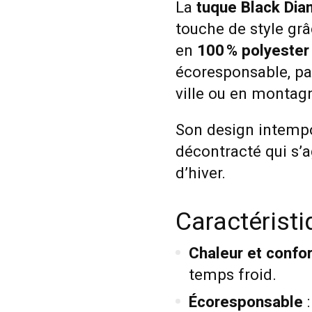
La
tuque Black Di
touche de style gr
en
100 % polyester
écoresponsable, par
ville ou en montag
Son design intempo
décontracté qui s’
d’hiver.
Caractérist
Chaleur et confor
temps froid.
Écoresponsable
: