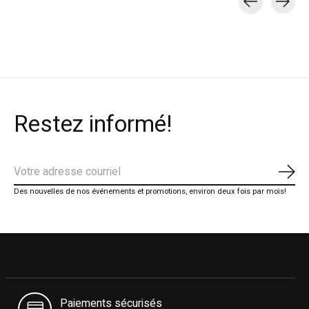
Carousel items
Restez informé!
S'ab
Des nouvelles de nos événements et promotions, environ deux fois par mois!
Paiements sécurisés