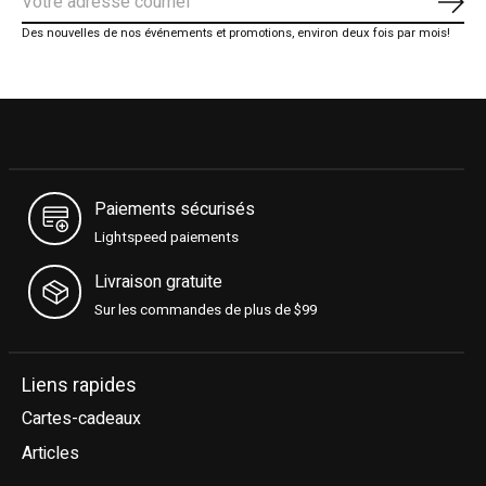
S'ab
Des nouvelles de nos événements et promotions, environ deux fois par mois!
Paiements sécurisés
Lightspeed paiements
Livraison gratuite
Sur les commandes de plus de $99
Liens rapides
Cartes-cadeaux
Articles