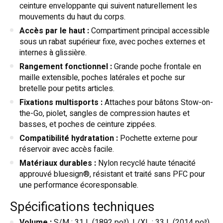
ceinture enveloppante qui suivent naturellement les
mouvements du haut du corps.
Accès par le haut :
Compartiment principal accessible
sous un rabat supérieur fixe, avec poches externes et
internes à glissière.
Rangement fonctionnel :
Grande poche frontale en
maille extensible, poches latérales et poche sur
bretelle pour petits articles.
Fixations multisports :
Attaches pour bâtons Stow-on-
the-Go, piolet, sangles de compression hautes et
basses, et poches de ceinture zippées.
Compatibilité hydratation :
Pochette externe pour
réservoir avec accès facile.
Matériaux durables :
Nylon recyclé haute ténacité
approuvé bluesign®, résistant et traité sans PFC pour
une performance écoresponsable.
Spécifications techniques
Volume :
S/M : 31 L (1892 po³), L/XL : 33 L (2014 po³)