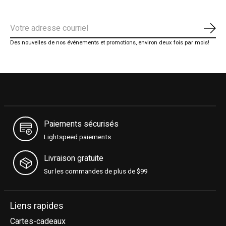
S'ab
Des nouvelles de nos événements et promotions, environ deux fois par mois!
Paiements sécurisés
Lightspeed paiements
Livraison gratuite
Sur les commandes de plus de $99
Liens rapides
Cartes-cadeaux