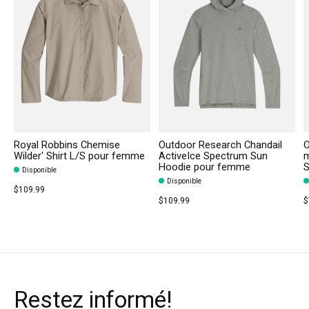
Royal Robbins Chemise
Outdoor Research Chandail
O
Wilder' Shirt L/S pour femme
ActiveIce Spectrum Sun
m
Hoodie pour femme
S
Disponible
Disponible
$109.99
$109.99
$
Restez informé!