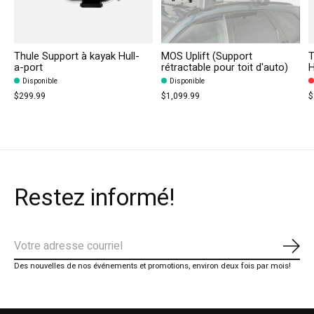
Thule Support à kayak Hull-
MOS Uplift (Support
T
a-port
rétractable pour toit d'auto)
H
Disponible
Disponible
$299.99
$1,099.99
$
Restez informé!
S'ab
Des nouvelles de nos événements et promotions, environ deux fois par mois!