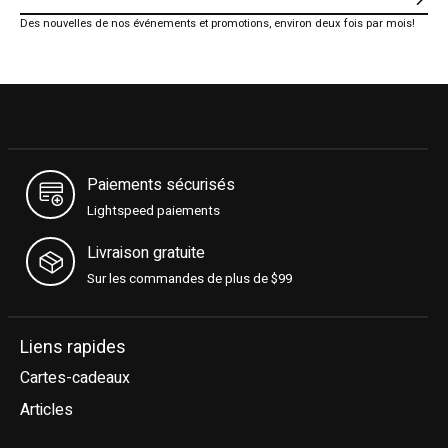
S'ab
Des nouvelles de nos événements et promotions, environ deux fois par mois!
Paiements sécurisés
Lightspeed paiements
Livraison gratuite
Sur les commandes de plus de $99
Liens rapides
Cartes-cadeaux
Articles