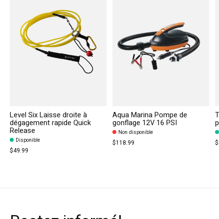
Level Six Laisse droite à
Aqua Marina Pompe de
T
dégagement rapide Quick
gonflage 12V 16 PSI
p
Release
Non disponible
Disponible
$118.99
$
$49.99