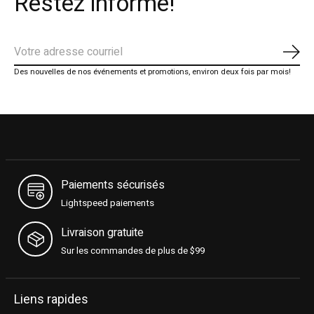
Restez informé!
S'ab
Des nouvelles de nos événements et promotions, environ deux fois par mois!
Paiements sécurisés
Lightspeed paiements
Livraison gratuite
Sur les commandes de plus de $99
Liens rapides