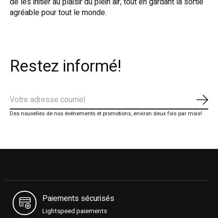
de les initier au plaisir du plein air, tout en gardant la sortie
agréable pour tout le monde.
Restez informé!
S'ab
Des nouvelles de nos événements et promotions, environ deux fois par mois!
Paiements sécurisés
Lightspeed paiements