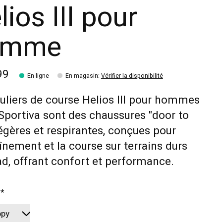
lios III pour
omme
99
En ligne
En magasin
:
Vérifier la disponibilité
uliers de course Helios III pour hommes
Sportiva sont des chaussures "door to
 légères et respirantes, conçues pour
aînement et la course sur terrains durs
ad, offrant confort et performance.
:
*