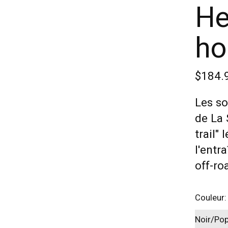
He
h
$184.
Les so
de La 
trail"
l'entr
off-ro
Couleur