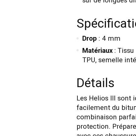
sur de longues di
Spécificat
Drop
: 4 mm
Matériaux
: Tissu
TPU, semelle inté
Détails
Les Helios III sont
facilement du bitum
combinaison parfait
protection. Prépar
avec ces chaussure