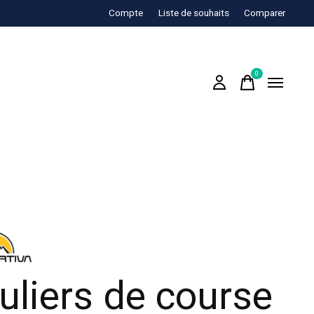
Compte
Liste de souhaits
Comparer
0
items
uliers de course