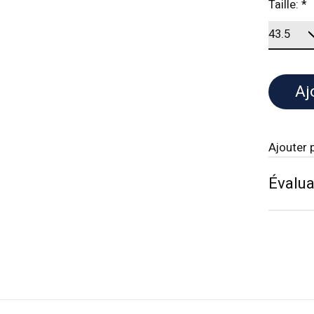
Taille:
*
Aj
Ajouter 
Évalua