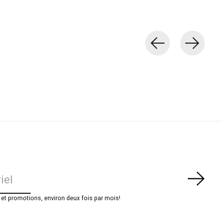
S'ab
t promotions, environ deux fois par mois!