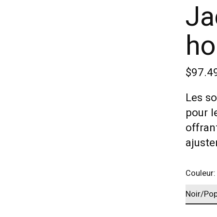
Ja
h
$97.4
Les so
pour l
offran
ajuste
Couleur