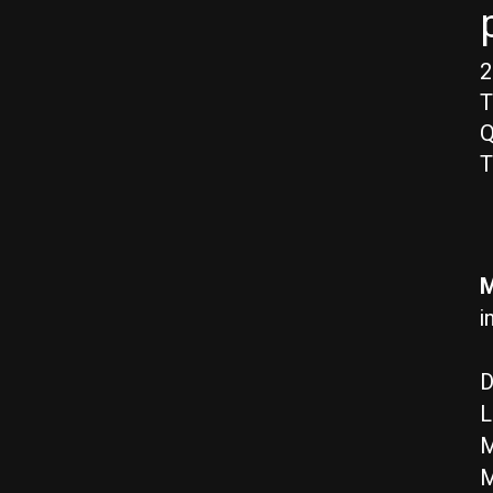
2
T
Q
T
M
i
D
L
M
M