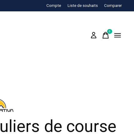
Compte
Liste de souhaits
Comparer
0
items
uliers de course