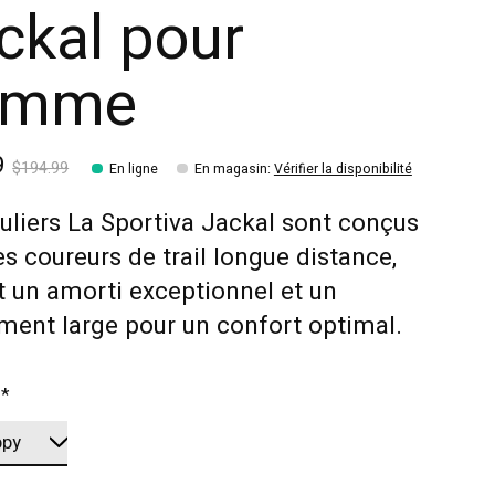
ckal pour
omme
9
$194.99
En ligne
En magasin
:
Vérifier la disponibilité
uliers La Sportiva Jackal sont conçus
es coureurs de trail longue distance,
t un amorti exceptionnel et un
ment large pour un confort optimal.
:
*