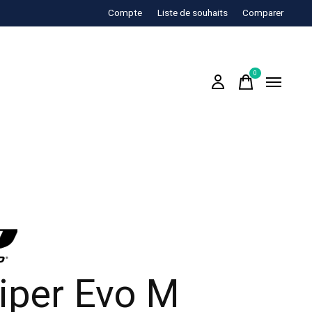
Compte
Liste de souhaits
Comparer
0
items
iper Evo M