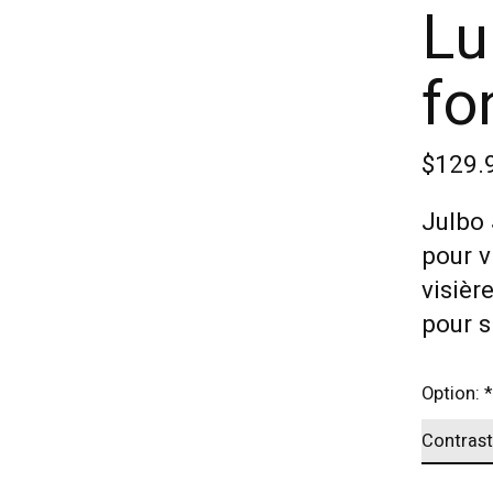
Lu
fo
$129.
Julbo 
pour v
visièr
pour s
Option:
*