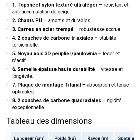
1. Topsheet nylon texturé ultraléger
– résistant et
anti-accumulation de neige.
2. Chants PU
– amortis et durables.
3. Carres en acier trempé
– robustesse accrue.
4. 2 couches de carbone triaxiales
– stabilité
torsionnelle.
5. Noyau bois 3D peuplier/paulownia
– léger et
réactif.
6. Semelle épaisse haute durabilité
– vitesse et
longévité.
7. Plaque de montage Titanal
– absorption et tenue
optimales.
8. 2 couches de carbone quadraxiales
– rigidité
exceptionnelle.
Tableau des dimensions
Longueur (cm)
Poids (kg)
Rayon (m)
Spatule (