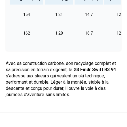
154
1.21
14.7
126
162
1.28
16.7
126
167
1.32
18.0
126
Avec sa construction carbone, son recyclage complet et
sa précision en terrain exigeant, le
G3 Findr Swift R3 94
s’adresse aux skieurs qui veulent un ski technique,
performant et durable. Léger à la montée, stable à la
descente et conçu pour durer, il ouvre la voie à des
journées d’aventure sans limites.