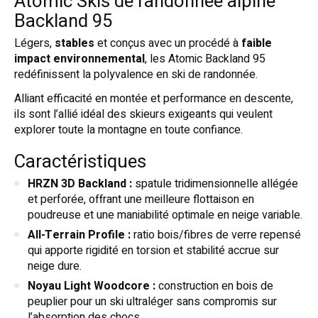
Atomic Skis de randonnée alpine
Backland 95
Légers,
stables
et conçus avec un procédé à
faible
impact environnemental
, les Atomic Backland 95
redéfinissent la polyvalence en ski de randonnée.
Alliant efficacité en montée et performance en descente,
ils sont l’allié idéal des skieurs exigeants qui veulent
explorer toute la montagne en toute confiance.
Caractéristiques
HRZN 3D Backland :
spatule tridimensionnelle allégée
et perforée, offrant une meilleure flottaison en
poudreuse et une maniabilité optimale en neige variable.
All-Terrain Profile :
ratio bois/fibres de verre repensé
qui apporte rigidité en torsion et stabilité accrue sur
neige dure.
Noyau Light Woodcore :
construction en bois de
peuplier pour un ski ultraléger sans compromis sur
l’absorption des chocs.