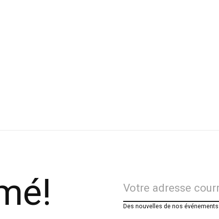
signol Bottes de ski de fond X-10
Swix Fart d
ssic
-1ºC/-6ºC
9.99
$34.99
rmé!
Des nouvelles de nos événements e