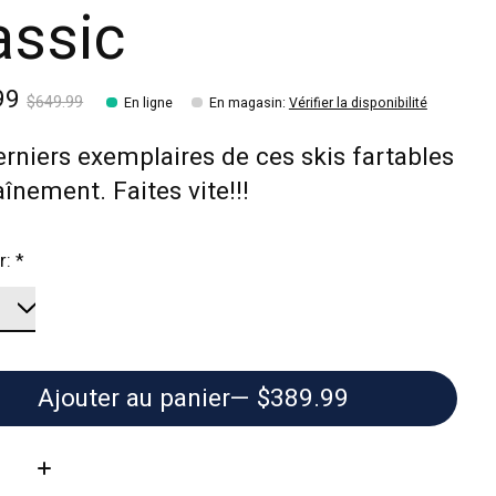
assic
99
$649.99
En ligne
En magasin
:
Vérifier la disponibilité
rniers exemplaires de ces skis fartables
aînement. Faites vite!!!
r:
*
Ajouter au panier
— $389.99
té: