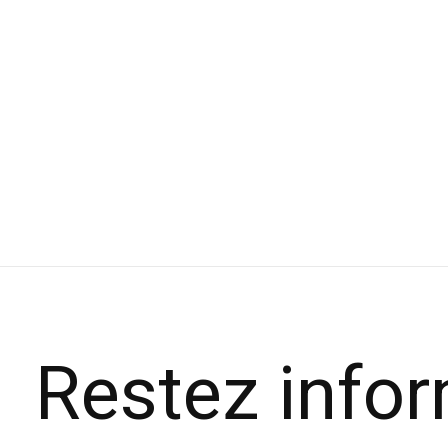
Madshus Fixations Rottefella Xcelerator
Ros
2.0 Classic
Cla
$129.99
$31
Restez info