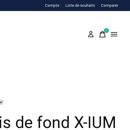
Compte
Liste de souhaits
Comparer
0
items
is de fond X-IUM