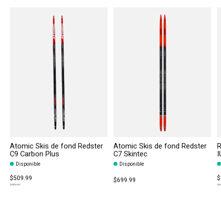
Atomic Skis de fond Redster
Atomic Skis de fond Redster
R
C9 Carbon Plus
C7 Skintec
I
Disponible
Disponible
The rating of this product is
5
out
$509.99
$
$699.99
$849.99
$6