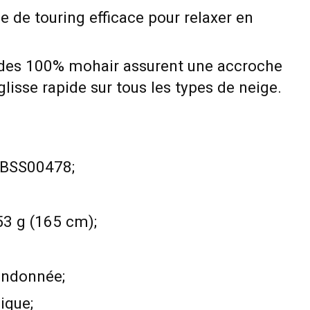
e de touring efficace pour relaxer en
des 100% mohair assurent une accroche
glisse rapide sur tous les types de neige.
ABSS00478;
53 g (165 cm);
randonnée;
sique;