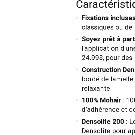
Caractéristi
Fixations incluse
classiques ou de p
Soyez prêt à parti
l'application d'un
24.99$, pour des
Construction Dens
bordé de lamelle e
relaxante.
100% Mohair
: 10
d’adhérence et de
Densolite 200
: L
Densolite pour ap