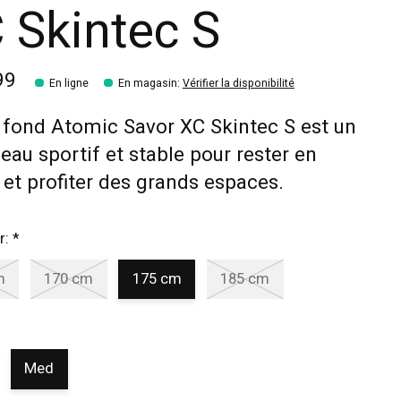
 Skintec S
99
En ligne
En magasin
:
Vérifier la disponibilité
 fond Atomic Savor XC Skintec S est un
peau sportif et stable pour rester en
et profiter des grands espaces.
r:
*
m
170 cm
175 cm
185 cm
Med