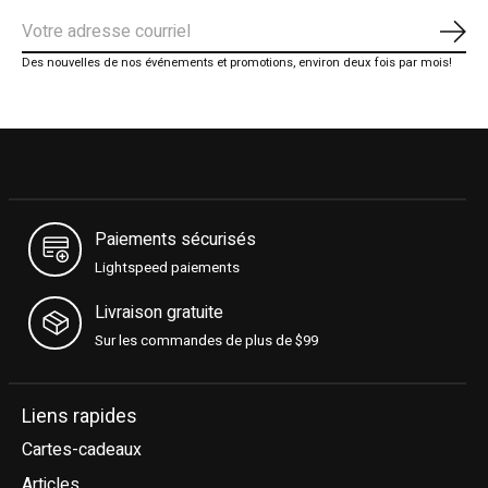
S'ab
Des nouvelles de nos événements et promotions, environ deux fois par mois!
Paiements sécurisés
Lightspeed paiements
Livraison gratuite
Sur les commandes de plus de $99
Liens rapides
Cartes-cadeaux
Articles