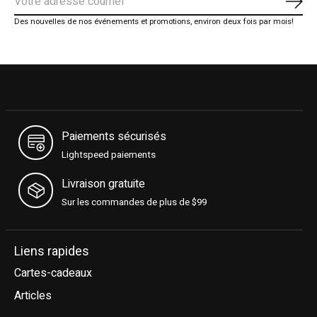
S'ab
Des nouvelles de nos événements et promotions, environ deux fois par mois!
Paiements sécurisés
Lightspeed paiements
Livraison gratuite
Sur les commandes de plus de $99
Liens rapides
Cartes-cadeaux
Articles