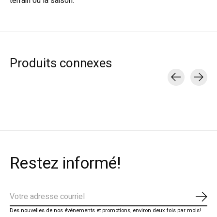
terrain ou la saison.
Produits connexes
Carousel items
Restez informé!
S'ab
Des nouvelles de nos événements et promotions, environ deux fois par mois!