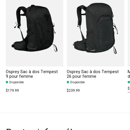
Osprey Sac à dos Tempest
Osprey Sac à dos Tempest
M
9 pour femme
26 pour femme
d
Disponible
Disponible
$
$179.99
$239.99
$4