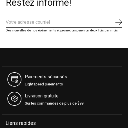
Restez informé!
S'ab
Des nouvelles de nos événements et promotions, environ deux fois par mois!
Paiements sécurisés
Lightspeed paiements
Livraison gratuite
Sur les commandes de plus de $99
Liens rapides