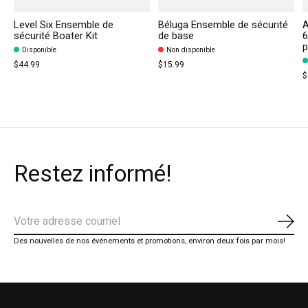
Level Six Ensemble de
Béluga Ensemble de sécurité
A
sécurité Boater Kit
de base
6
p
Disponible
Non disponible
$44.99
$15.99
$
Restez informé!
S'ab
Des nouvelles de nos événements et promotions, environ deux fois par mois!