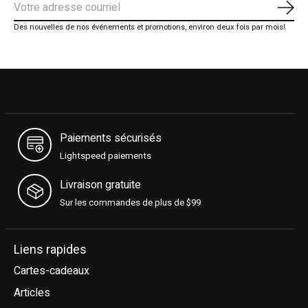
S'ab
Des nouvelles de nos événements et promotions, environ deux fois par mois!
Paiements sécurisés
Lightspeed paiements
Livraison gratuite
Sur les commandes de plus de $99
Liens rapides
Cartes-cadeaux
Articles