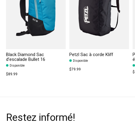
Black Diamond Sac
Petzl Sac à corde Kliff
P
d’escalade Bullet 16
é
Disponible
Disponible
$79.99
$
$89.99
Restez informé!