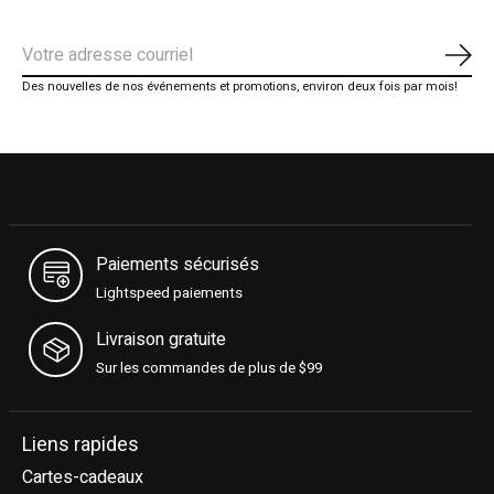
S'ab
Des nouvelles de nos événements et promotions, environ deux fois par mois!
Paiements sécurisés
Lightspeed paiements
Livraison gratuite
Sur les commandes de plus de $99
Liens rapides
Cartes-cadeaux