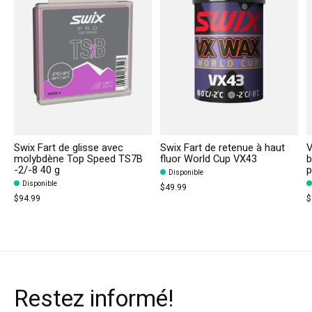
Swix Fart de glisse avec
Swix Fart de retenue à haut
V
molybdène Top Speed TS7B
fluor World Cup VX43
b
-2/-8 40 g
p
Disponible
Disponible
$49.99
$94.99
$
Restez informé!