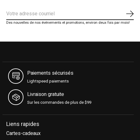
S'ab
Des nouvelles de nos événements et promotions, environ deux fois par mois!
Paiements sécurisés
Lightspeed paiements
Livraison gratuite
Sur les commandes de plus de $99
Liens rapides
Cartes-cadeaux