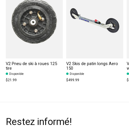
V2 Pneu de ski à roues 125
V2 Skis de patin longs Aero
V
tire
150
w
Disponible
Disponible
$21.99
$499.99
$
Restez informé!