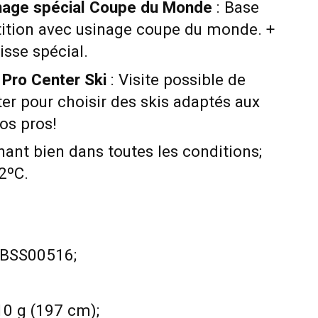
inage spécial Coupe du Monde
: Base
tition avec usinage coupe du monde. +
isse spécial.
 Pro Center Ski
: Visite possible de
er pour choisir des skis adaptés aux
os pros!
nant bien dans toutes les conditions;
-2ºC.
ABSS00516;
10 g (197 cm);