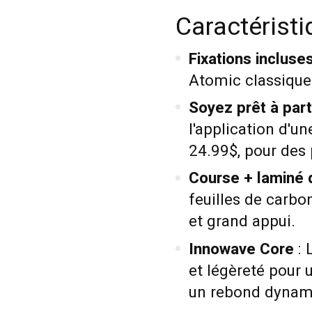
Caractéristi
Fixations incluse
Atomic classiques 
Soyez prêt à parti
l'application d'un
24.99$, pour des
Course + laminé
feuilles de carbon
et grand appui.
Innowave Core
: 
et légèreté pour 
un rebond dynam