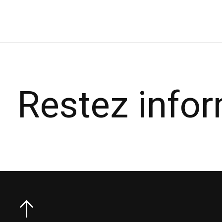
Carousel items
Restez info