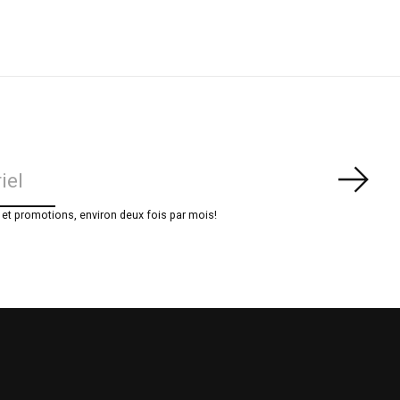
S'ab
t promotions, environ deux fois par mois!