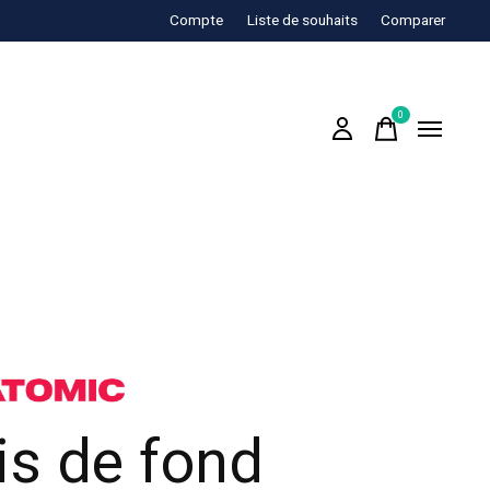
Compte
Liste de souhaits
Comparer
0
items
is de fond