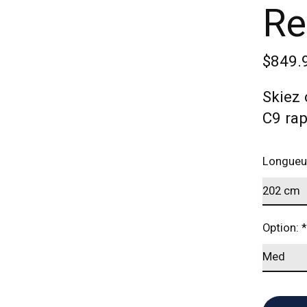
Re
$849.
Skiez
C9 rapi
Longueu
Option:
*