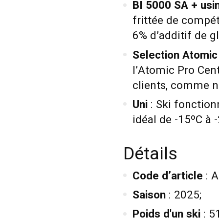
BI 5000 SA + us
frittée de compé
6% d’additif de gl
Selection Atomic
l’Atomic Pro Cent
clients, comme n
Uni
: Ski fonction
idéal de -15ºC à 
Détails
Code d’article
: 
Saison
: 2025;
Poids d'un ski
: 5