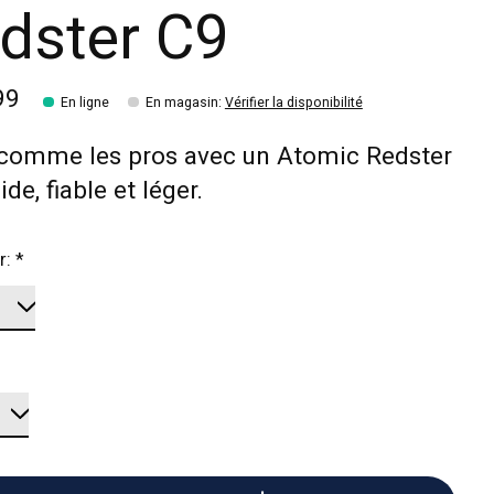
dster C9
99
En ligne
En magasin
:
Vérifier la disponibilité
 comme les pros avec un Atomic Redster
de, fiable et léger.
r:
*