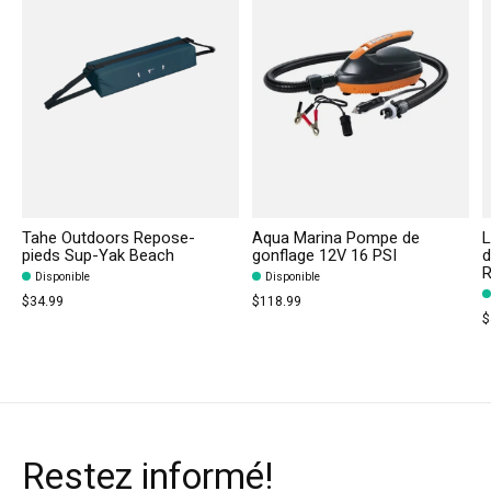
Tahe Outdoors Repose-
Aqua Marina Pompe de
L
pieds Sup-Yak Beach
gonflage 12V 16 PSI
d
R
Disponible
Disponible
$34.99
$118.99
$
Restez informé!