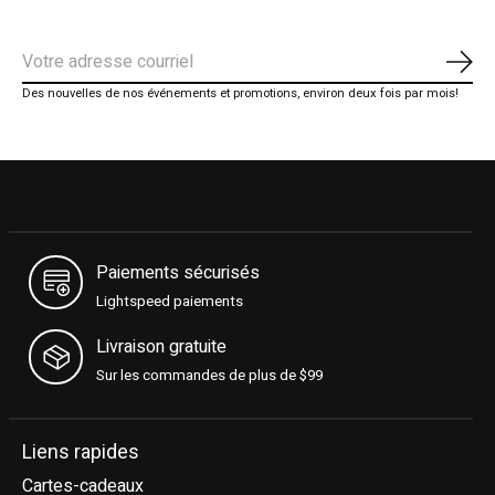
S'ab
Des nouvelles de nos événements et promotions, environ deux fois par mois!
Paiements sécurisés
Lightspeed paiements
Livraison gratuite
Sur les commandes de plus de $99
Liens rapides
Cartes-cadeaux