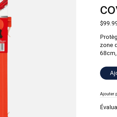
co
$99.9
Protèg
zone d
68cm, 
Aj
Ajouter 
Évalua