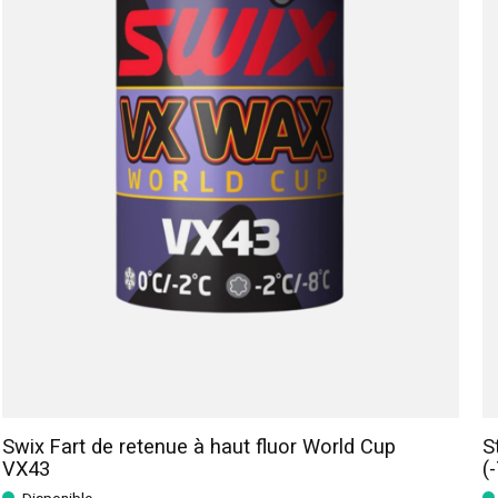
Swix Fart de retenue à haut fluor World Cup
S
VX43
(