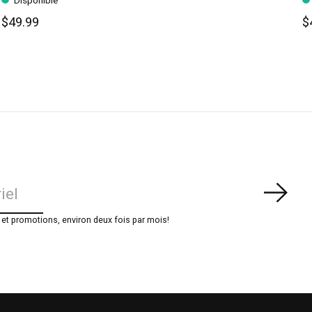
Disponible
$49.99
$
S'ab
t promotions, environ deux fois par mois!