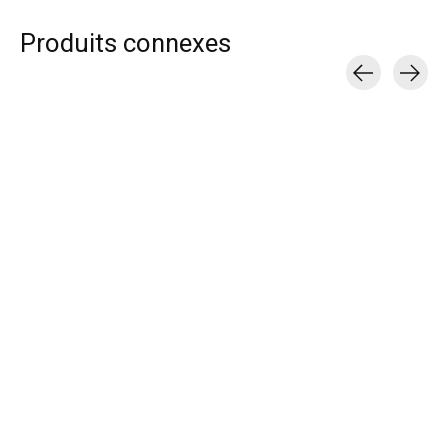
Produits connexes
Carousel items
Atomic Bottes de ski
Atomic Bottes de ski
Vauhti Kit de fa
de fond Pro C1 W
de fond Pro C1
glisse liquides S
pour femme
unisex
ski Glide & Care
brosse
$199.99
$199.99
$104.99
$179.99
$179.99