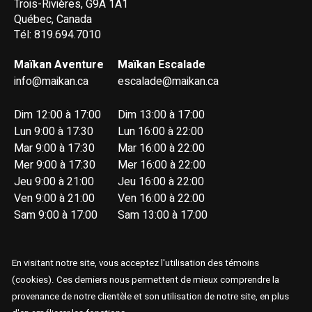
Trois-Rivières, G9A 1A1
Québec, Canada
Tél: 819.694.7010
Maïkan Aventure
Maïkan Escalade
info@maikan.ca
escalade@maikan.ca
Dim 12:00 à 17:00
Dim 13:00 à 17:00
Lun 9:00 à 17:30
Lun 16:00 à 22:00
Mar 9:00 à 17:30
Mar 16:00 à 22:00
Mer 9:00 à 17:30
Mer 16:00 à 22:00
Jeu 9:00 à 21:00
Jeu 16:00 à 22:00
Ven 9:00 à 21:00
Ven 16:00 à 22:00
Sam 9:00 à 17:00
Sam 13:00 à 17:00
En visitant notre site, vous acceptez l'utilisation des témoins
(cookies). Ces derniers nous permettent de mieux comprendre la
provenance de notre clientèle et son utilisation de notre site, en plus
© Copyright 2026 Maïkan Aventure