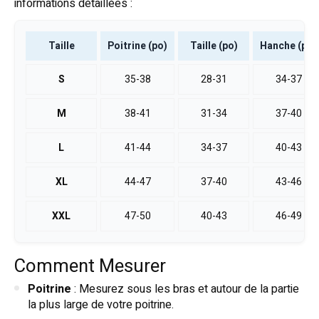
informations détaillées :
Taille
Poitrine (po)
Taille (po)
Hanche (po)
S
35-38
28-31
34-37
M
38-41
31-34
37-40
L
41-44
34-37
40-43
XL
44-47
37-40
43-46
XXL
47-50
40-43
46-49
Comment Mesurer
Poitrine
: Mesurez sous les bras et autour de la partie
la plus large de votre poitrine.