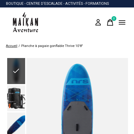
BOUTIQUE - CENTRE D'ESCALADE - ACTIVITÉS - FORMATIONS
0
items
Accueil
/
Planche à pagaie gonflable Thrive 10'8"
Slideshow Items