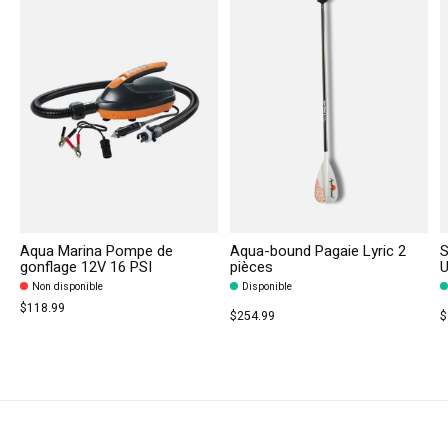
Aqua Marina Pompe de
Aqua-bound Pagaie Lyric 2
S
gonflage 12V 16 PSI
pièces
U
Non disponible
Disponible
$118.99
$254.99
$