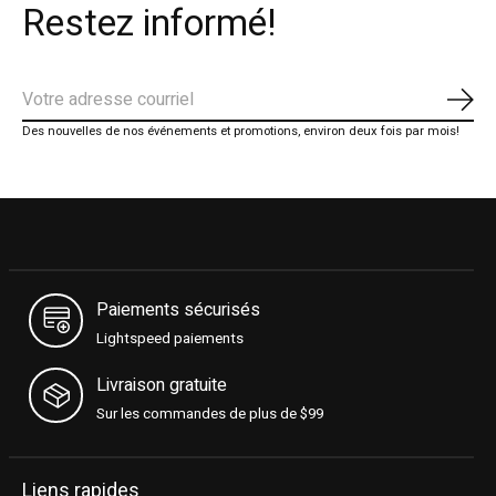
Restez informé!
S'ab
Des nouvelles de nos événements et promotions, environ deux fois par mois!
Paiements sécurisés
Lightspeed paiements
Livraison gratuite
Sur les commandes de plus de $99
Liens rapides