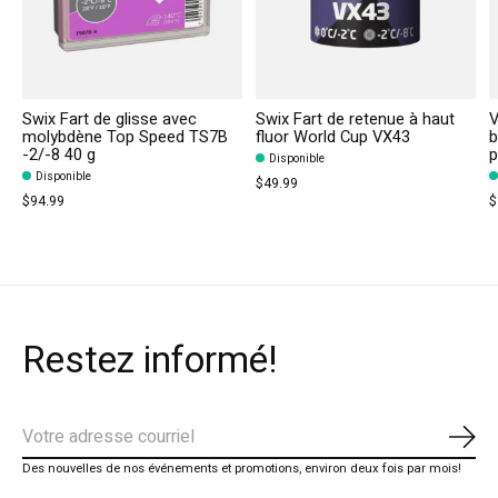
Swix Fart de glisse avec
Swix Fart de retenue à haut
V
molybdène Top Speed TS7B
fluor World Cup VX43
b
-2/-8 40 g
p
Disponible
Disponible
$49.99
$94.99
$
Restez informé!
S'ab
Des nouvelles de nos événements et promotions, environ deux fois par mois!