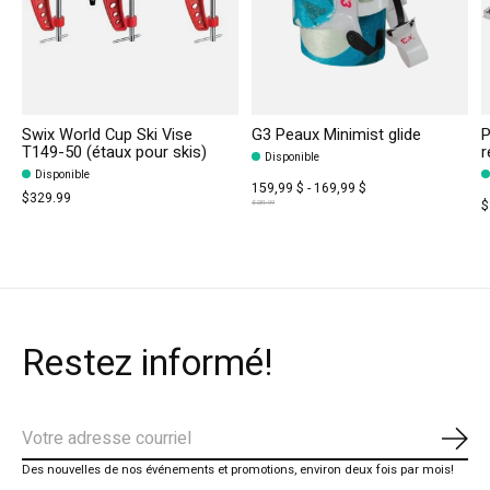
Swix World Cup Ski Vise
G3 Peaux Minimist glide
P
T149-50 (étaux pour skis)
r
Disponible
Disponible
159,99 $ - 169,99 $
$329.99
$
$231.99
Restez informé!
S'ab
Des nouvelles de nos événements et promotions, environ deux fois par mois!