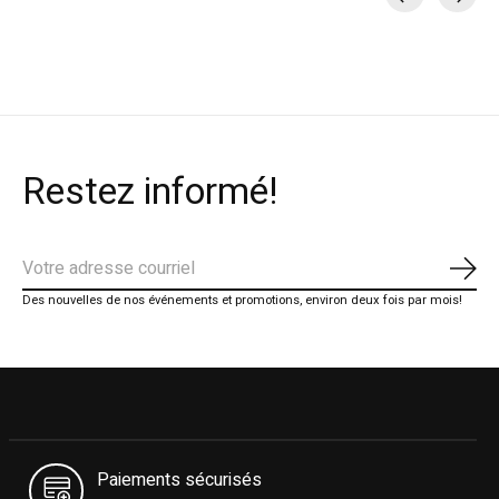
Carousel items
Restez informé!
S'ab
Des nouvelles de nos événements et promotions, environ deux fois par mois!
Paiements sécurisés