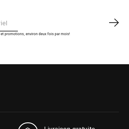
S'ab
t promotions, environ deux fois par mois!