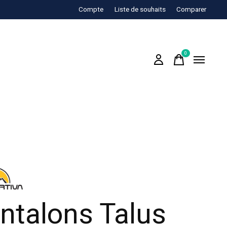
Compte
Liste de souhaits
Comparer
0
items
ntalons Talus