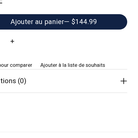
Ajouter au panier
— $144.99
té:
pour comparer
Ajouter à la liste de souhaits
tions (0)