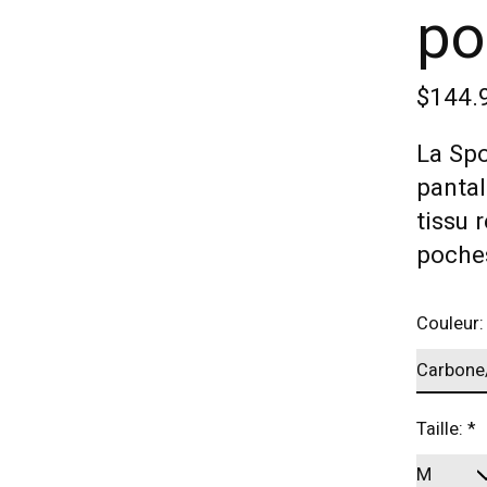
po
$144.
La Spo
pantal
tissu 
poche
Couleur
Taille:
*