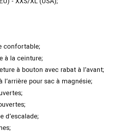
EU) - XXS/XL (USA);
.
e confortable;
 à la ceinture;
ure à bouton avec rabat à l’avant;
à l’arrière pour sac à magnésie;
uvertes;
ouvertes;
e d’escalade;
nes;