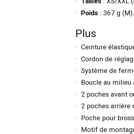
Tailles
: XS/XXL (
Poids
: 367 g (M)
Plus
Ceinture élastiqu
Cordon de réglage
Système de fermet
Boucle au milieu 
2 poches avant o
2 poches arrière 
Poche pour bross
Motif de montag