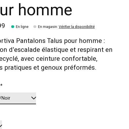
ur homme
99
En ligne
En magasin
:
Vérifier la disponibilité
rtiva Pantalons Talus pour homme :
on d’escalade élastique et respirant en
recyclé, avec ceinture confortable,
s pratiques et genoux préformés.
:
*