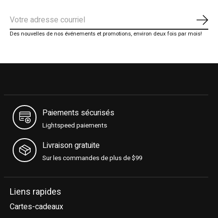
S'ab
Des nouvelles de nos événements et promotions, environ deux fois par mois!
Paiements sécurisés
Lightspeed paiements
Livraison gratuite
Sur les commandes de plus de $99
Liens rapides
Cartes-cadeaux