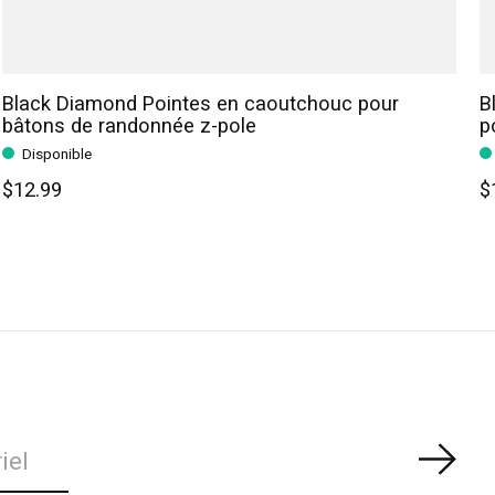
Black Diamond Pointes en caoutchouc pour
B
bâtons de randonnée z-pole
p
Disponible
$12.99
$
S'ab