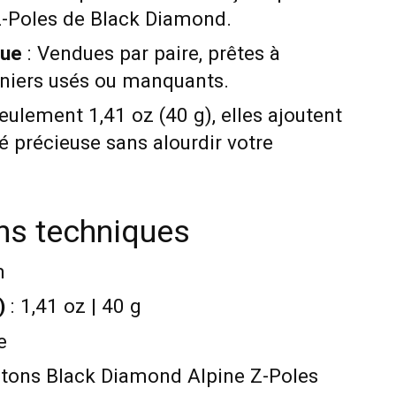
-Poles de Black Diamond.
que
: Vendues par paire, prêtes à
niers usés ou manquants.
eulement 1,41 oz (40 g), elles ajoutent
é précieuse sans alourdir votre
ons techniques
m
)
: 1,41 oz | 40 g
e
âtons Black Diamond Alpine Z-Poles