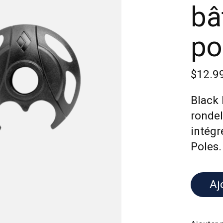
bâ
po
$12.9
Black 
rondel
intégr
Poles.
Aj