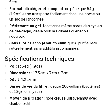
filtre.
Format ultraléger et compact
: ne pèse que 54 g
(1,9 oz) et se transporte facilement dans une poche ou
un sac de randonnée.
Résistante au gel
: fonctionne même après des cycles
de gel/dégel, idéale pour les climats québécois
rigoureux.
Sans BPA et sans produits chimiques
: purifie l’eau
naturellement, sans additifs ni comprimés.
Spécifications techniques
Poids
: 54 g (1,9 oz)
Dimensions
: 17,5 cm x 7 cm x 7 cm
Débit
: 1,2 L/min
Durée de vie du filtre
: jusqu’à 200 gallons (bactéries)
et 25 gallons (virus)
Moyen de filtration
: fibre creuse UltraCeram® avec
charbon actif