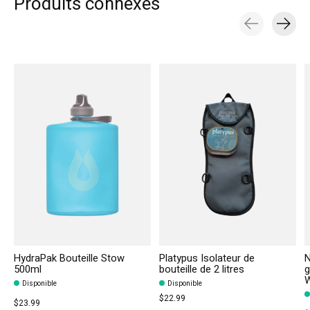
Produits connexes
Carousel items
HydraPak Bouteille Stow
Platypus Isolateur de
N
500ml
bouteille de 2 litres
g
W
Disponible
Disponible
$22.99
$23.99