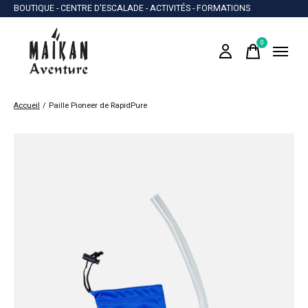
BOUTIQUE - CENTRE D'ESCALADE - ACTIVITÉS - FORMATIONS
0
items
Accueil
/
Paille Pioneer de RapidPure
Slideshow Items