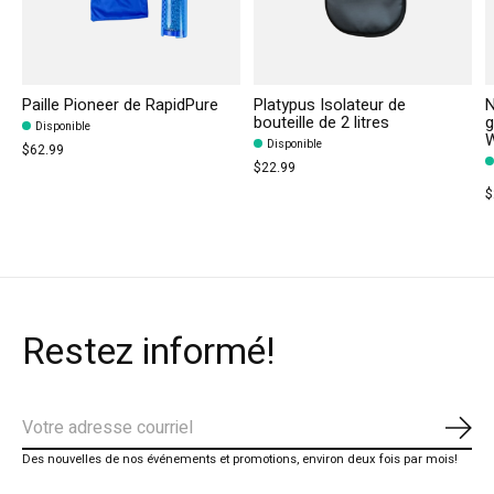
Paille Pioneer de RapidPure
Platypus Isolateur de
N
bouteille de 2 litres
g
Disponible
W
Disponible
$62.99
$22.99
$
Restez informé!
S'ab
Des nouvelles de nos événements et promotions, environ deux fois par mois!