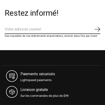
Restez informé!
S'ab
Des nouvelles de nos événements et promotions, environ deux fois par mois!
Paiements sécurisés
Lightspeed paiements
Livraison gratuite
Sur les commandes de plus de $99