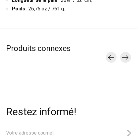
Longueur de la pale
: 20½" / 52 cm;
Poids
: 26,75 oz / 761 g.
Produits connexes
Carousel items
Restez informé!
S'ab