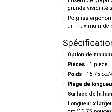
Ensemble graphiq
grande visibilité s
Poignée ergonomi
un maximum de co
Spécificatio
Option de manch
Pièces
: 1 pièce
Poids
: 15,75 oz/
Plage de longueu
Surface de la la
Longueur x large
cm/16,75 pouces