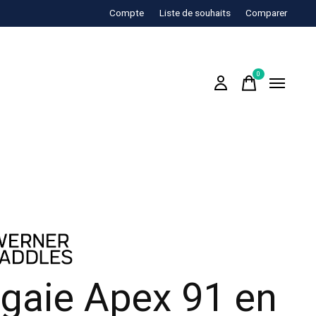
Compte
Liste de souhaits
Comparer
0
items
gaie Apex 91 en