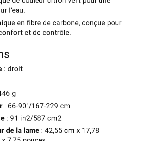
ue de couleur citron vert pour une
ur l'eau.
que en fibre de carbone, conçue pour
nfort et de contrôle.
ns
e
: droit
446 g.
r
: 66-90"/167-229 cm
me
: 91 in2/587 cm2
ur de la lame
: 42,55 cm x 17,78
 x 7,75 pouces