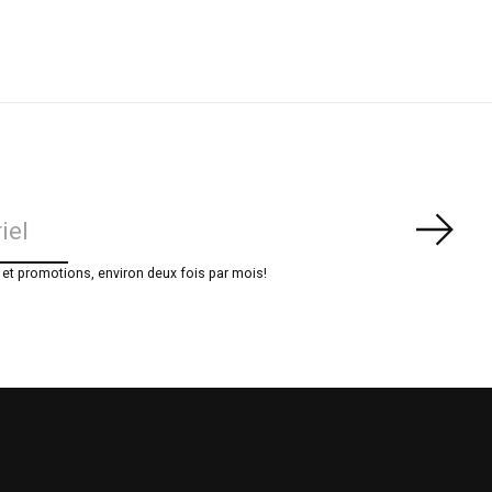
S'ab
t promotions, environ deux fois par mois!