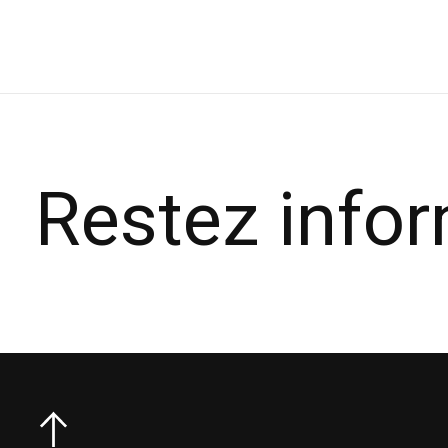
Carousel items
Restez info