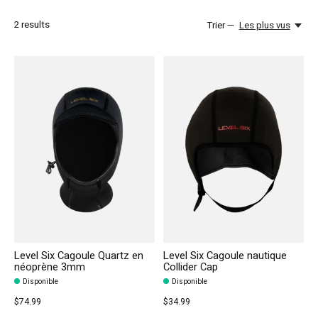
2
results
Trier —
Les plus vus
Level Six Cagoule Quartz en
Level Six Cagoule nautique
néoprène 3mm
Collider Cap
Disponible
Disponible
$74.99
$34.99