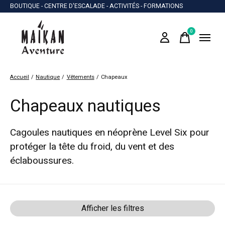
BOUTIQUE - CENTRE D'ESCALADE - ACTIVITÉS - FORMATIONS
0
items
Accueil
/
Nautique
/
Vêtements
/
Chapeaux
Chapeaux nautiques
Cagoules nautiques en néoprène Level Six pour
protéger la tête du froid, du vent et des
éclaboussures.
Afficher les filtres