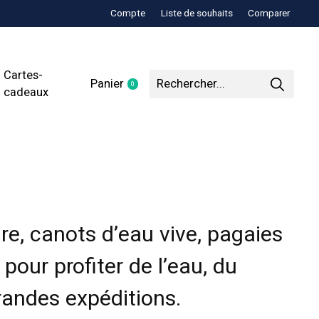
Compte
Liste de souhaits
Comparer
Cartes-
Panier
0
items
cadeaux
e, canots d’eau vive, pagaies
pour profiter de l’eau, du
randes expéditions.