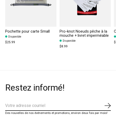
Pochette pour carte Small
Pro-knot Noeuds pêche à la
C
mouche + livret imperméable
Disponible
Disponible
$25.99
$
$8.99
Restez informé!
S'ab
Des nouvelles de nos événements et promotions, environ deux fois par mois!