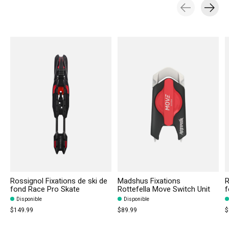
Carousel items
Rossignol Fixations de ski de
Madshus Fixations
R
fond Race Pro Skate
Rottefella Move Switch Unit
f
Disponible
Disponible
$149.99
$89.99
$