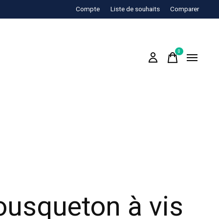
Compte
Liste de souhaits
Comparer
0
items
usqueton à vis