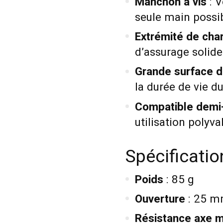
Manchon à vis
: V
seule main possi
Extrémité de cha
d’assurage solid
Grande surface 
la durée de vie d
Compatible demi
utilisation polyv
Spécificati
Poids
: 85 g
Ouverture
: 25 
Résistance axe m