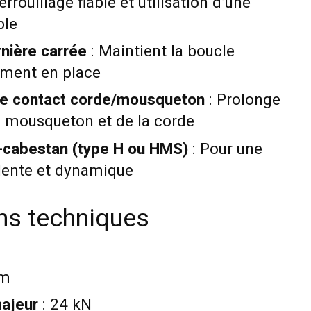
errouillage fiable et utilisation d’une
ble
rnière carrée
: Maintient la boucle
ement en place
de contact corde/mousqueton
: Prolonge
u mousqueton et de la corde
-cabestan (type H ou HMS)
: Pour une
alente et dynamique
ons techniques
mm
ajeur
: 24 kN