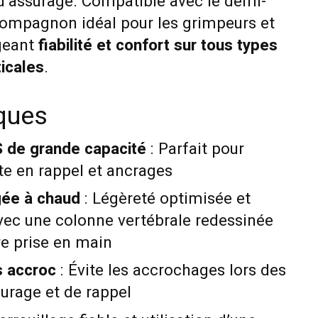
 d’assurage. Compatible avec le demi-
 compagnon idéal pour les grimpeurs et
geant
fiabilité et confort sur tous types
icales
.
iques
de grande capacité
: Parfait pour
te en rappel et ancrages
gée à chaud
: Légèreté optimisée et
avec une colonne vertébrale redessinée
re prise en main
s accroc
: Évite les accrochages lors des
rage et de rappel