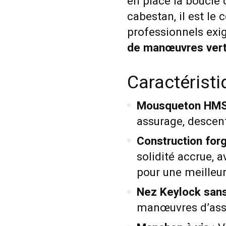
en place la boucle
cabestan, il est le
professionnels exi
de manœuvres vert
Caractérist
Mousqueton HMS 
assurage, descen
Construction for
solidité accrue, 
pour une meilleu
Nez Keylock san
manœuvres d’assu