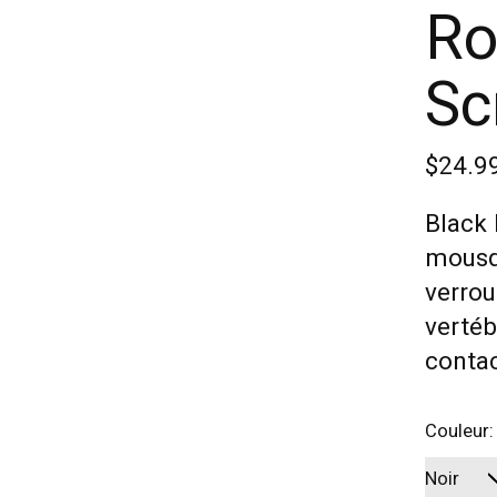
Ro
Sc
$24.9
Black
mousq
verrou
vertéb
contac
Couleur