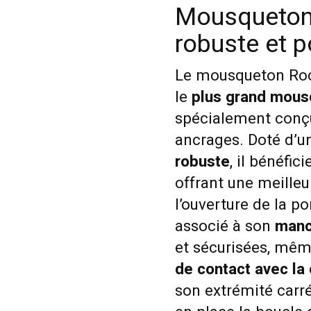
Mousqueton 
robuste et p
Le mousqueton Roc
le
plus grand mousq
spécialement conçu 
ancrages. Doté d’
robuste
, il bénéfic
offrant une meille
l’ouverture de la p
associé à son
manc
et sécurisées, mêm
de contact avec la
son extrémité carr