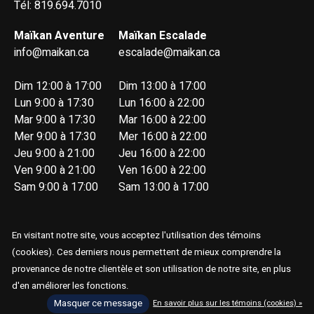
Tél: 819.694.7010
Maïkan Aventure
Maïkan Escalade
info@maikan.ca
escalade@maikan.ca
Dim 12:00 à 17:00
Dim 13:00 à 17:00
Lun 9:00 à 17:30
Lun 16:00 à 22:00
Mar 9:00 à 17:30
Mar 16:00 à 22:00
Mer 9:00 à 17:30
Mer 16:00 à 22:00
Jeu 9:00 à 21:00
Jeu 16:00 à 22:00
Ven 9:00 à 21:00
Ven 16:00 à 22:00
Sam 9:00 à 17:00
Sam 13:00 à 17:00
En visitant notre site, vous acceptez l'utilisation des témoins
(cookies). Ces derniers nous permettent de mieux comprendre la
provenance de notre clientèle et son utilisation de notre site, en plus
© Copyright 2026 Maïkan Aventure
d'en améliorer les fonctions.
Masquer ce message
En savoir plus sur les témoins (cookies) »