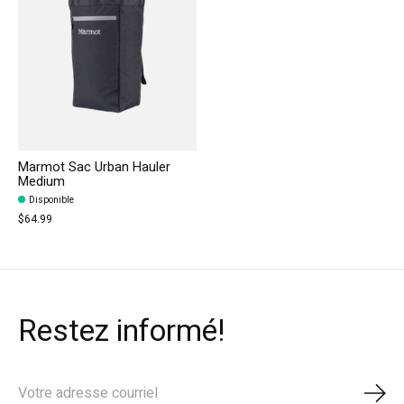
Marmot Sac Urban Hauler
Medium
Disponible
$64.99
Restez informé!
S'ab