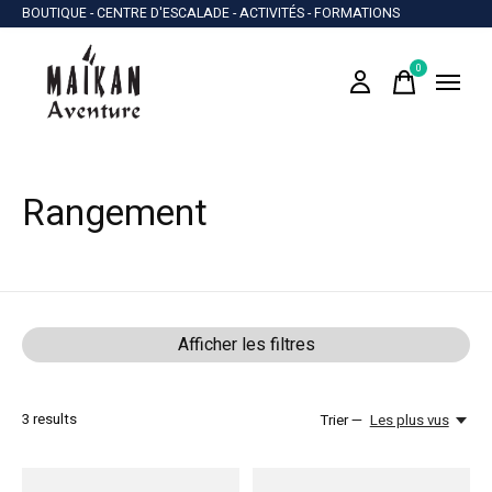
BOUTIQUE - CENTRE D'ESCALADE - ACTIVITÉS - FORMATIONS
0
items
Rangement
Afficher les filtres
3
results
Trier —
Les plus vus