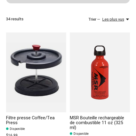
34
results
Trier —
Les plus vus
Filtre presse Coffee/Tea
MSR Bouteille rechargeable
Press
de combustible 11 oz (325
ml)
Disponible
Disponible
$16.99